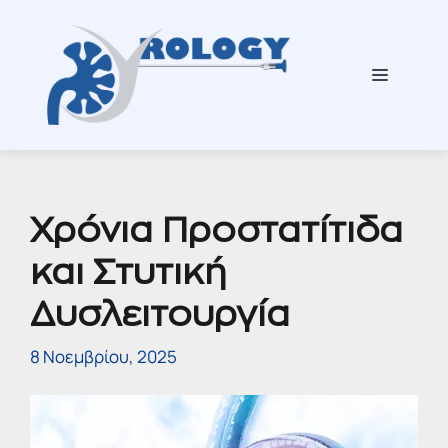
Μετάβαση
σε
περιεχόμενο
Μενού
Χρόνια Προστατίτιδα
και Στυτική
Δυσλειτουργία
8 Νοεμβρίου, 2025