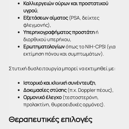
Καλλιεργειών ούρων και προστατικού
υγρού
,
Εξετάσεων αίματος
(PSA, δείκτες
φλεγμονής),
Υπερηχογραφήματος προστάτη
ή
διορθικού υπερήχου,
Ερωτηματολογίων
όπως το NIH-CPSI (για
εκτίμηση πόνου και συμπτωμάτων).
Στυτική δυσλειτουργία μπορεί να εκτιμηθεί με:
Ιστορικό και κλινική συνέντευξη
,
Δοκιμασίες στύσης
(π.χ. Doppler πέους),
Ορμονικό έλεγχο
(τεστοστερόνη,
προλακτίνη, θυρεοειδικές ορμόνες).
Θεραπευτικές επιλογές