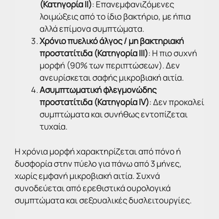
(Κατηγορία II)
: Επανεμφανιζόμενες
λοιμώξεις από το ίδιο βακτήριο, με ήπια
αλλά επίμονα συμπτώματα.
Χρόνιο πυελικό άλγος / μη βακτηριακή
προστατίτιδα (Κατηγορία III)
: Η πιο συχνή
μορφή (90% των περιπτώσεων). Δεν
ανευρίσκεται σαφής μικροβιακή αιτία.
Ασυμπτωματική φλεγμονώδης
προστατίτιδα (Κατηγορία IV)
: Δεν προκαλεί
συμπτώματα και συνήθως εντοπίζεται
τυχαία.
Η χρόνια μορφή χαρακτηρίζεται από πόνο ή
δυσφορία στην πύελο για πάνω από 3 μήνες,
χωρίς εμφανή μικροβιακή αιτία. Συχνά
συνοδεύεται από ερεθιστικά ουρολογικά
συμπτώματα και σεξουαλικές δυσλειτουργίες.