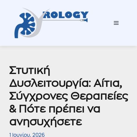
Μετάβαση
σε
περιεχόμενο
Μενού
Στυτική
Δυσλειτουργία: Αίτια,
Σύγχρονες Θεραπείες
& Πότε πρέπει να
ανησυχήσετε
1 Ιουνίου, 2026