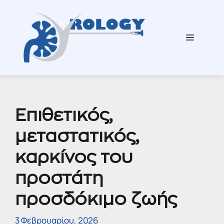
Μετάβαση
σε
περιεχόμενο
Μενού
Επιθετικός,
μεταστατικός,
καρκίνος του
προστάτη
προσδόκιμο ζωής
3 Φεβρουαρίου, 2026