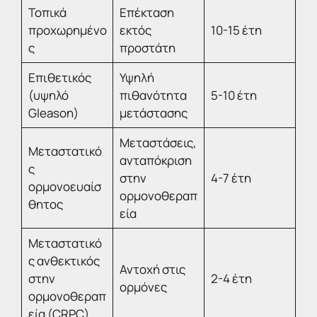
Τοπικά
Επέκταση
προχωρημένο
εκτός
10-15 έτη
ς
προστάτη
Επιθετικός
Υψηλή
(υψηλό
πιθανότητα
5-10 έτη
Gleason)
μετάστασης
Μεταστάσεις,
Μεταστατικό
ανταπόκριση
ς
στην
4-7 έτη
ορμονοευαίσ
ορμονοθεραπ
θητος
εία
Μεταστατικό
ς ανθεκτικός
Αντοχή στις
στην
2-4 έτη
ορμόνες
ορμονοθεραπ
εία (CRPC)