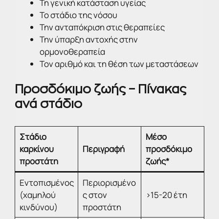
Τη γενική κατάσταση υγείας
Το στάδιο της νόσου
Την ανταπόκριση στις θεραπείες
Την ύπαρξη αντοχής στην
ορμονοθεραπεία
Τον αριθμό και τη θέση των μεταστάσεων
Προσδόκιμο ζωής – Πίνακας
ανά στάδιο
Στάδιο
Μέσο
καρκίνου
Περιγραφή
προσδόκιμο
προστάτη
ζωής*
Εντοπισμένος
Περιορισμένο
(χαμηλού
ς στον
>15-20 έτη
κινδύνου)
προστάτη